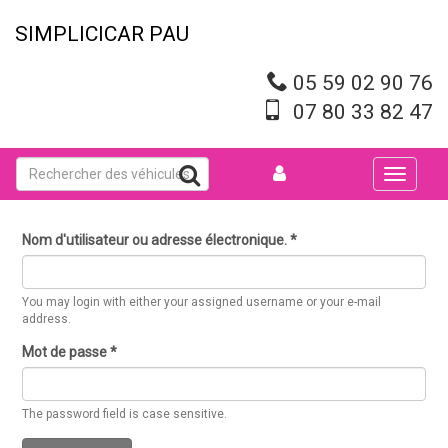
Aller
au
SIMPLICICAR PAU
contenu
principal
05 59 02 90 76
07 80 33 82 47
Toggle
navigati
Nom d'utilisateur ou adresse électronique.
*
You may login with either your assigned username or your e-mail
address.
Mot de passe
*
The password field is case sensitive.