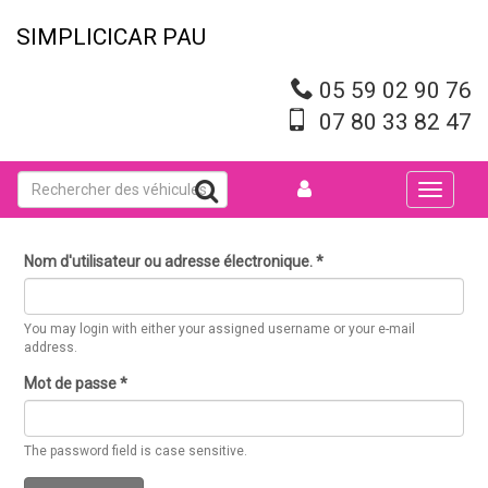
Aller
au
SIMPLICICAR PAU
contenu
principal
05 59 02 90 76
07 80 33 82 47
Toggle
navigati
Nom d'utilisateur ou adresse électronique.
*
You may login with either your assigned username or your e-mail
address.
Mot de passe
*
The password field is case sensitive.