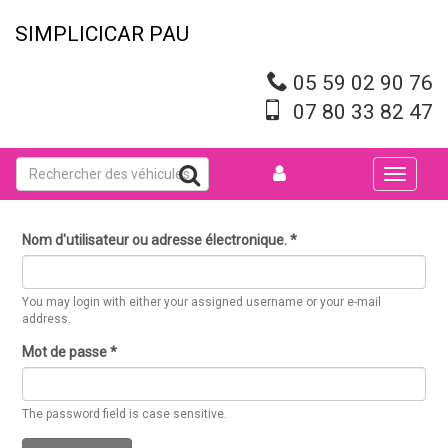
Aller
au
SIMPLICICAR PAU
contenu
principal
05 59 02 90 76
07 80 33 82 47
Toggle
navigati
Nom d'utilisateur ou adresse électronique.
*
You may login with either your assigned username or your e-mail
address.
Mot de passe
*
The password field is case sensitive.