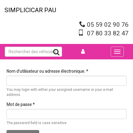
Aller
au
SIMPLICICAR PAU
contenu
principal
05 59 02 90 76
07 80 33 82 47
Toggle
navigati
Nom d'utilisateur ou adresse électronique.
*
You may login with either your assigned username or your e-mail
address.
Mot de passe
*
The password field is case sensitive.