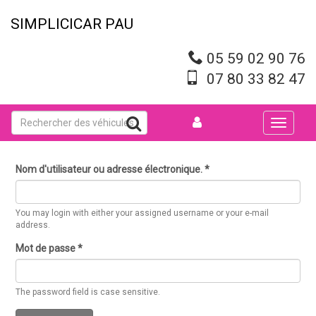
Aller
au
SIMPLICICAR PAU
contenu
principal
05 59 02 90 76
07 80 33 82 47
Toggle
navigati
Nom d'utilisateur ou adresse électronique.
*
You may login with either your assigned username or your e-mail
address.
Mot de passe
*
The password field is case sensitive.